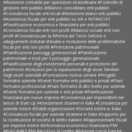
#Revisione contabile per operazioni straordinarie
#Controllo di
gestione enti pubblici
#Bilancio consolidato enti pubblici
#Consulenza fiscale enti locali
#Redazione bilanci enti pubblici
#Assistenza fiscale per enti pubblici su IVA e INTRASTAT
#Pianificazione economica e finanziaria per enti pubblici
#Consulenza fiscale enti non profit
#Bilancio sociale enti non
profit
#Consulenza per la Riforma del Terzo Settore e
adeguamenti statutari
#Analisi e risoluzione delle problematiche
fiscali per enti non profit
#Protezione patrimoniale
#Pianificazione passaggi generazionali
#Pianificazione
patrimoniale e trust per il passaggio generazionale
#Pianificazione degli investimenti personali e protezione del
patrimonio
#Soluzioni per la separazione degli asset familiari
dagli asset aziendali
#Formazione risorse umane
#Progetti
formativi aziende
#Eventi formativi enti pubblici e privati
#Piani
formativi professionali
#Piani formativi di alto livello per aziende
#Eventi formativi per aziende e enti privati
#Pianificazione
finanziaria per nuove imprese
#Consulenza per imprenditori nel
lancio di Start-Up
#Investimenti stranieri in Italia
#Consulenza per
aziende estere
#Stabili organizzazioni
#Società estere in Italia
#Consulenza fiscale per aziende straniere in Italia
#Supporto per
la costituzione di società di diritto italiano
#Rappresentanti fiscali
per imprese estere
#Informativa economico-finanziaria PMI
#Bancabilità PMI
#Accesso al credito
#Rapporti con le banche