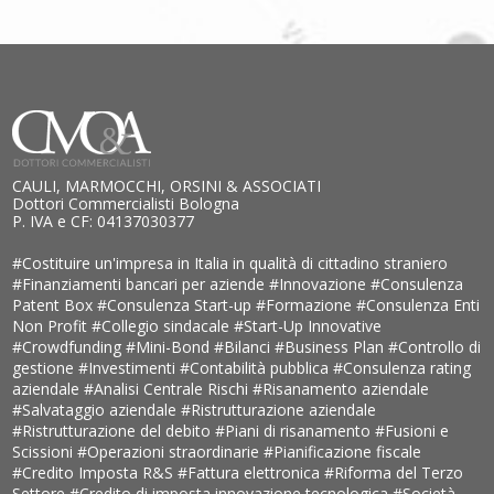
CAULI, MARMOCCHI, ORSINI & ASSOCIATI
Dottori Commercialisti Bologna
P. IVA e CF: 04137030377
#Costituire un'impresa in Italia in qualità di cittadino straniero
#Finanziamenti bancari per aziende
#Innovazione
#Consulenza
Patent Box
#Consulenza Start-up
#Formazione
#Consulenza Enti
Non Profit
#Collegio sindacale
#Start-Up Innovative
#Crowdfunding
#Mini-Bond
#Bilanci
#Business Plan
#Controllo di
gestione
#Investimenti
#Contabilità pubblica
#Consulenza rating
aziendale
#Analisi Centrale Rischi
#Risanamento aziendale
#Salvataggio aziendale
#Ristrutturazione aziendale
#Ristrutturazione del debito
#Piani di risanamento
#Fusioni e
Scissioni
#Operazioni straordinarie
#Pianificazione fiscale
#Credito Imposta R&S
#Fattura elettronica
#Riforma del Terzo
Settore
#Credito di imposta innovazione tecnologica
#Società