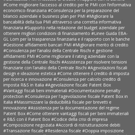
#Come migliorare l’accesso al credito per le PMI con l’informativa
economico-finanziaria
#Consulenza per la preparazione del
bilancio aziendale e business plan per PMI
#Migliorare la
bancabilità della tua PMI attraverso una corretta informativa
finanziaria
#Supporto nella redazione del budget aziendale per
ottenere migliori condizioni di finanziamento
#Linee Guida EBA-
GL Lom per la trasparenza finanziaria e il rapporto con le banche
#Gestione affidamenti bancari PMI
#Migliorare merito di credito
#Consulenza per l’analisi della Centrale Rischi e gestione
affidamenti PMI
#Come migliorare il rating aziendale con la
gestione della Centrale Rischi
#Assistenza per risolvere tensioni
finanziarie con l’analisi della Centrale Rischi
#Agevolazioni fiscali
design e ideazione estetica
#Come ottenere il credito di imposta
per ricerca e innovazione
#Consulenza per calcolo credito di
imposta R&S in Italia
#Agevolazione fiscale Patent Box
#Vantaggi fiscali beni immateriali
#Documentazione penalty
protection
#Consulenza per l'agevolazione fiscale Patent Box in
Italia
#Massimizzare la deducibilità fiscale per brevetti e
innovazione
#Assistenza per la documentazione del regime
Patent Box
#Come ottenere vantaggi fiscali per beni immateriali
e R&S con il Patent Box
#Codice della crisi di impresa
#Composizione negoziata
#Accordi di ristrutturazione debiti
#Transazione fiscale
#Residenza fiscale
#Doppia imposizione