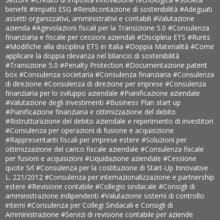
benefit
#Impatti ESG
#Rendicontazione di sostenibilità
#Adeguati
assetti organizzativi, amministrativi e contabili
#Valutazione
azienda
#Agevolazioni fiscali per la Transizione 5.0
#Consulenza
finanziaria e fiscale per cessioni aziendali
#Disciplina ETS
#Runts
#Modifiche alla disciplina ETS in Italia
#Doppia Materialità
#Come
applicare la doppia rilevanza nel bilancio di sostenibilità
#Transizione 5.0
#Penalty Protection
#Documentazione patent
box
#Consulenza societaria
#Consulenza finanziaria
#Consulenza
di direzione
#Consulenza di direzione per imprese
#Consulenza
finanziaria per lo sviluppo aziendale
#Pianificazione aziendale
#Valutazione degli investimenti
#Business Plan start up
#Pianificazione finanziaria e ottimizzazione del debito
#Ristrutturazione del debito aziendale e reperimento di investitori
#Consulenza per operazioni di fusione e acquisizione
#Rappresentanti fiscali per imprese estere
#Soluzioni per
ottimizzazione del carico fiscale aziendale
#Consulenza fiscale
per fusioni e acquisizioni
#Liquidazione aziendale
#Cessione
quote Srl
#Consulenza per la costituzione di Start-Up Innovative
L. 221/2012
#Consulenza per internazionalizzazione e partnership
estere
#Revisione contabile
#Collegio sindacale
#Consigli di
amministrazione indipendenti
#Valutazione sistemi di controllo
interni
#Consulenza per Collegi Sindacali e Consigli di
Amministrazione
#Servizi di revisione contabile per aziende