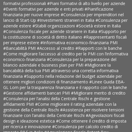
formativi professionali
#Piani formativi di alto livello per aziende
#Eventi formativi per aziende e enti privati
#Pianificazione
finanziaria per nuove imprese
#Consulenza per imprenditori nel
lancio di Start-Up
#Investimenti stranieri in Italia
#Consulenza per
aziende estere
#Stabili organizzazioni
#Società estere in Italia
#Consulenza fiscale per aziende straniere in Italia
#Supporto per
la costituzione di società di diritto italiano
#Rappresentanti fiscali
per imprese estere
#Informativa economico-finanziaria PMI
#Bancabilità PMI
#Accesso al credito
#Rapporti con le banche
#Come migliorare l’accesso al credito per le PMI con l’informativa
economico-finanziaria
#Consulenza per la preparazione del
bilancio aziendale e business plan per PMI
#Migliorare la
bancabilità della tua PMI attraverso una corretta informativa
finanziaria
#Supporto nella redazione del budget aziendale per
ottenere migliori condizioni di finanziamento
#Linee Guida EBA-
GL Lom per la trasparenza finanziaria e il rapporto con le banche
#Gestione affidamenti bancari PMI
#Migliorare merito di credito
#Consulenza per l’analisi della Centrale Rischi e gestione
affidamenti PMI
#Come migliorare il rating aziendale con la
gestione della Centrale Rischi
#Assistenza per risolvere tensioni
finanziarie con l’analisi della Centrale Rischi
#Agevolazioni fiscali
design e ideazione estetica
#Come ottenere il credito di imposta
per ricerca e innovazione
#Consulenza per calcolo credito di