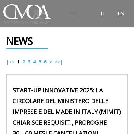
IT
EN
NEWS
|<<
1
2
3
4
5
6
>
>>|
START-UP INNOVATIVE 2025: LA
CIRCOLARE DEL MINISTERO DELLE
IMPRESE E DEL MADE IN ITALY (MIMIT)
CHIARISCE REQUISITI, PROROGHE
36→60 MESI E CANCELLAZIONI