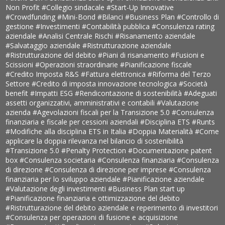
Non Profit
#Collegio sindacale
#Start-Up Innovative
#Crowdfunding
#Mini-Bond
#Bilanci
#Business Plan
#Controllo di
gestione
#Investimenti
#Contabilità pubblica
#Consulenza rating
aziendale
#Analisi Centrale Rischi
#Risanamento aziendale
#Salvataggio aziendale
#Ristrutturazione aziendale
#Ristrutturazione del debito
#Piani di risanamento
#Fusioni e
Scissioni
#Operazioni straordinarie
#Pianificazione fiscale
#Credito Imposta R&S
#Fattura elettronica
#Riforma del Terzo
Settore
#Credito di imposta innovazione tecnologica
#Società
benefit
#Impatti ESG
#Rendicontazione di sostenibilità
#Adeguati
assetti organizzativi, amministrativi e contabili
#Valutazione
azienda
#Agevolazioni fiscali per la Transizione 5.0
#Consulenza
finanziaria e fiscale per cessioni aziendali
#Disciplina ETS
#Runts
#Modifiche alla disciplina ETS in Italia
#Doppia Materialità
#Come
applicare la doppia rilevanza nel bilancio di sostenibilità
#Transizione 5.0
#Penalty Protection
#Documentazione patent
box
#Consulenza societaria
#Consulenza finanziaria
#Consulenza
di direzione
#Consulenza di direzione per imprese
#Consulenza
finanziaria per lo sviluppo aziendale
#Pianificazione aziendale
#Valutazione degli investimenti
#Business Plan start up
#Pianificazione finanziaria e ottimizzazione del debito
#Ristrutturazione del debito aziendale e reperimento di investitori
#Consulenza per operazioni di fusione e acquisizione