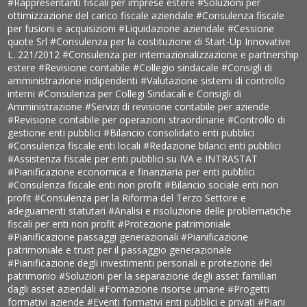
#Rappresentanti fiscali per imprese estere
#Soluzioni per
ottimizzazione del carico fiscale aziendale
#Consulenza fiscale
per fusioni e acquisizioni
#Liquidazione aziendale
#Cessione
quote Srl
#Consulenza per la costituzione di Start-Up Innovative
L. 221/2012
#Consulenza per internazionalizzazione e partnership
estere
#Revisione contabile
#Collegio sindacale
#Consigli di
amministrazione indipendenti
#Valutazione sistemi di controllo
interni
#Consulenza per Collegi Sindacali e Consigli di
Amministrazione
#Servizi di revisione contabile per aziende
#Revisione contabile per operazioni straordinarie
#Controllo di
gestione enti pubblici
#Bilancio consolidato enti pubblici
#Consulenza fiscale enti locali
#Redazione bilanci enti pubblici
#Assistenza fiscale per enti pubblici su IVA e INTRASTAT
#Pianificazione economica e finanziaria per enti pubblici
#Consulenza fiscale enti non profit
#Bilancio sociale enti non
profit
#Consulenza per la Riforma del Terzo Settore e
adeguamenti statutari
#Analisi e risoluzione delle problematiche
fiscali per enti non profit
#Protezione patrimoniale
#Pianificazione passaggi generazionali
#Pianificazione
patrimoniale e trust per il passaggio generazionale
#Pianificazione degli investimenti personali e protezione del
patrimonio
#Soluzioni per la separazione degli asset familiari
dagli asset aziendali
#Formazione risorse umane
#Progetti
formativi aziende
#Eventi formativi enti pubblici e privati
#Piani