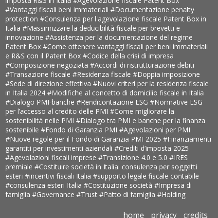
imposta R&S in Italia
#Agevolazione fiscale Patent Box
#Vantaggi fiscali beni immateriali
#Documentazione penalty
protection
#Consulenza per l'agevolazione fiscale Patent Box in
Italia
#Massimizzare la deducibilità fiscale per brevetti e
innovazione
#Assistenza per la documentazione del regime
Patent Box
#Come ottenere vantaggi fiscali per beni immateriali
e R&S con il Patent Box
#Codice della crisi di impresa
#Composizione negoziata
#Accordi di ristrutturazione debiti
#Transazione fiscale
#Residenza fiscale
#Doppia imposizione
#Sede di direzione effettiva
#Nuovi criteri per la residenza fiscale
in Italia 2024
#Modifiche al concetto di domicilio fiscale in Italia
#Dialogo PMI-banche
#Rendicontazione ESG
#Normative ESG
per l’accesso al credito delle PMI
#Come migliorare la
sostenibilità nelle PMI
#Dialogo tra PMI e banche per la finanza
sostenibile
#Fondo di Garanzia PMI
#Agevolazioni per PMI
#Nuove regole per il Fondo di Garanzia PMI 2025
#Finanziamenti
garantiti per investimenti aziendali
#Crediti d’imposta 2025
#Agevolazioni fiscali imprese
#Transizione 4.0 e 5.0
#IRES
premiale
#Costituire società in Italia: consulenza per soggetti
esteri
#incentivi fiscali Italia
#supporto legale fiscale contabile
#consulenza esteri Italia
#Costituzione società
#Impresa di
famiglia
#Governance
#Trust
#Patto di famiglia
#Holding
home
privacy
credits