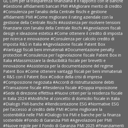
GL Lom per la trasparenza finanziaria e il rapporto con le banche
#Gestione affidamenti bancari PMI
#Migliorare merito di credito
#Consulenza per l’analisi della Centrale Rischi e gestione
affidamenti PMI
#Come migliorare il rating aziendale con la
gestione della Centrale Rischi
#Assistenza per risolvere tensioni
finanziarie con l’analisi della Centrale Rischi
#Agevolazioni fiscali
design e ideazione estetica
#Come ottenere il credito di imposta
per ricerca e innovazione
#Consulenza per calcolo credito di
imposta R&S in Italia
#Agevolazione fiscale Patent Box
#Vantaggi fiscali beni immateriali
#Documentazione penalty
protection
#Consulenza per l'agevolazione fiscale Patent Box in
Italia
#Massimizzare la deducibilità fiscale per brevetti e
innovazione
#Assistenza per la documentazione del regime
Patent Box
#Come ottenere vantaggi fiscali per beni immateriali
e R&S con il Patent Box
#Codice della crisi di impresa
#Composizione negoziata
#Accordi di ristrutturazione debiti
#Transazione fiscale
#Residenza fiscale
#Doppia imposizione
#Sede di direzione effettiva
#Nuovi criteri per la residenza fiscale
in Italia 2024
#Modifiche al concetto di domicilio fiscale in Italia
#Dialogo PMI-banche
#Rendicontazione ESG
#Normative ESG
per l’accesso al credito delle PMI
#Come migliorare la
sostenibilità nelle PMI
#Dialogo tra PMI e banche per la finanza
sostenibile
#Fondo di Garanzia PMI
#Agevolazioni per PMI
#Nuove regole per il Fondo di Garanzia PMI 2025
#Finanziamenti