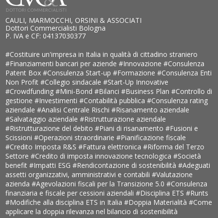
CAULI, MARMOCCHI, ORSINI & ASSOCIATI
Dottori Commercialisti Bologna
P. IVA e CF: 04137030377
#Costituire un'impresa in Italia in qualità di cittadino straniero
#Finanziamenti bancari per aziende
#Innovazione
#Consulenza
Patent Box
#Consulenza Start-up
#Formazione
#Consulenza Enti
Non Profit
#Collegio sindacale
#Start-Up Innovative
#Crowdfunding
#Mini-Bond
#Bilanci
#Business Plan
#Controllo di
gestione
#Investimenti
#Contabilità pubblica
#Consulenza rating
aziendale
#Analisi Centrale Rischi
#Risanamento aziendale
#Salvataggio aziendale
#Ristrutturazione aziendale
#Ristrutturazione del debito
#Piani di risanamento
#Fusioni e
Scissioni
#Operazioni straordinarie
#Pianificazione fiscale
#Credito Imposta R&S
#Fattura elettronica
#Riforma del Terzo
Settore
#Credito di imposta innovazione tecnologica
#Società
benefit
#Impatti ESG
#Rendicontazione di sostenibilità
#Adeguati
assetti organizzativi, amministrativi e contabili
#Valutazione
azienda
#Agevolazioni fiscali per la Transizione 5.0
#Consulenza
finanziaria e fiscale per cessioni aziendali
#Disciplina ETS
#Runts
#Modifiche alla disciplina ETS in Italia
#Doppia Materialità
#Come
applicare la doppia rilevanza nel bilancio di sostenibilità