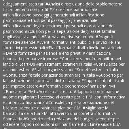
adeguamenti statutari
#Analisi e risoluzione delle problematiche
fiscali per enti non profit
#Protezione patrimoniale
#Pianificazione passaggi generazionali
#Pianificazione
patrimoniale e trust per il passaggio generazionale
#Pianificazione degli investimenti personali e protezione del
patrimonio
#Soluzioni per la separazione degli asset familiari
dagli asset aziendali
#Formazione risorse umane
#Progetti
formativi aziende
#Eventi formativi enti pubblici e privati
#Piani
formativi professionali
#Piani formativi di alto livello per aziende
#Eventi formativi per aziende e enti privati
#Pianificazione
finanziaria per nuove imprese
#Consulenza per imprenditori nel
lancio di Start-Up
#Investimenti stranieri in Italia
#Consulenza per
aziende estere
#Stabili organizzazioni
#Società estere in Italia
#Consulenza fiscale per aziende straniere in Italia
#Supporto per
la costituzione di società di diritto italiano
#Rappresentanti fiscali
per imprese estere
#Informativa economico-finanziaria PMI
#Bancabilità PMI
#Accesso al credito
#Rapporti con le banche
#Come migliorare l’accesso al credito per le PMI con l’informativa
economico-finanziaria
#Consulenza per la preparazione del
bilancio aziendale e business plan per PMI
#Migliorare la
bancabilità della tua PMI attraverso una corretta informativa
finanziaria
#Supporto nella redazione del budget aziendale per
ottenere migliori condizioni di finanziamento
#Linee Guida EBA-