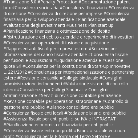
#Transizione 5.0
#Penalty Protection
#Documentazione patent
box
#Consulenza societaria
#Consulenza finanziaria
#Consulenza
di direzione
#Consulenza di direzione per imprese
#Consulenza
finanziaria per lo sviluppo aziendale
#Pianificazione aziendale
#Valutazione degli investimenti
#Business Plan start up
#Pianificazione finanziaria e ottimizzazione del debito
#Ristrutturazione del debito aziendale e reperimento di investitori
#Consulenza per operazioni di fusione e acquisizione
#Rappresentanti fiscali per imprese estere
#Soluzioni per
ottimizzazione del carico fiscale aziendale
#Consulenza fiscale
per fusioni e acquisizioni
#Liquidazione aziendale
#Cessione
quote Srl
#Consulenza per la costituzione di Start-Up Innovative
L. 221/2012
#Consulenza per internazionalizzazione e partnership
estere
#Revisione contabile
#Collegio sindacale
#Consigli di
amministrazione indipendenti
#Valutazione sistemi di controllo
interni
#Consulenza per Collegi Sindacali e Consigli di
Amministrazione
#Servizi di revisione contabile per aziende
#Revisione contabile per operazioni straordinarie
#Controllo di
gestione enti pubblici
#Bilancio consolidato enti pubblici
#Consulenza fiscale enti locali
#Redazione bilanci enti pubblici
#Assistenza fiscale per enti pubblici su IVA e INTRASTAT
#Pianificazione economica e finanziaria per enti pubblici
#Consulenza fiscale enti non profit
#Bilancio sociale enti non
profit
#Consulenza per la Riforma del Terzo Settore e