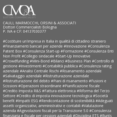
CAULI, MARMOCCHI, ORSINI & ASSOCIATI
Dottori Commercialisti Bologna
P. IVA e CF: 04137030377
#Costituire un'impresa in Italia in qualità di cittadino straniero
#Finanziamenti bancari per aziende
#Innovazione
#Consulenza
Patent Box
#Consulenza Start-up
#Formazione
#Consulenza Enti
Non Profit
#Collegio sindacale
#Start-Up Innovative
#Crowdfunding
#Mini-Bond
#Bilanci
#Business Plan
#Controllo di
gestione
#Investimenti
#Contabilità pubblica
#Consulenza rating
aziendale
#Analisi Centrale Rischi
#Risanamento aziendale
#Salvataggio aziendale
#Ristrutturazione aziendale
#Ristrutturazione del debito
#Piani di risanamento
#Fusioni e
Scissioni
#Operazioni straordinarie
#Pianificazione fiscale
#Credito Imposta R&S
#Fattura elettronica
#Riforma del Terzo
Settore
#Credito di imposta innovazione tecnologica
#Società
benefit
#Impatti ESG
#Rendicontazione di sostenibilità
#Adeguati
assetti organizzativi, amministrativi e contabili
#Valutazione
azienda
#Agevolazioni fiscali per la Transizione 5.0
#Consulenza
finanziaria e fiscale per cessioni aziendali
#Disciplina ETS
#Runts