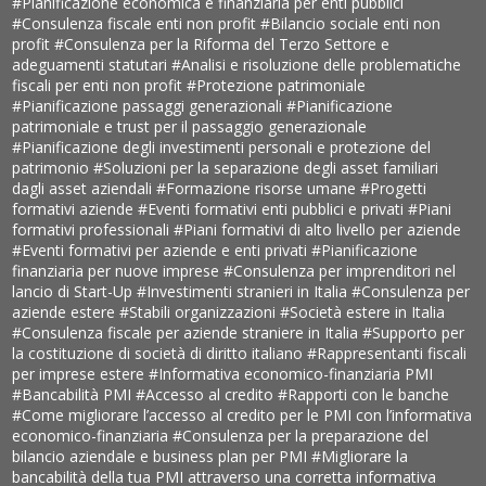
#Pianificazione economica e finanziaria per enti pubblici
#Consulenza fiscale enti non profit
#Bilancio sociale enti non
profit
#Consulenza per la Riforma del Terzo Settore e
adeguamenti statutari
#Analisi e risoluzione delle problematiche
fiscali per enti non profit
#Protezione patrimoniale
#Pianificazione passaggi generazionali
#Pianificazione
patrimoniale e trust per il passaggio generazionale
#Pianificazione degli investimenti personali e protezione del
patrimonio
#Soluzioni per la separazione degli asset familiari
dagli asset aziendali
#Formazione risorse umane
#Progetti
formativi aziende
#Eventi formativi enti pubblici e privati
#Piani
formativi professionali
#Piani formativi di alto livello per aziende
#Eventi formativi per aziende e enti privati
#Pianificazione
finanziaria per nuove imprese
#Consulenza per imprenditori nel
lancio di Start-Up
#Investimenti stranieri in Italia
#Consulenza per
aziende estere
#Stabili organizzazioni
#Società estere in Italia
#Consulenza fiscale per aziende straniere in Italia
#Supporto per
la costituzione di società di diritto italiano
#Rappresentanti fiscali
per imprese estere
#Informativa economico-finanziaria PMI
#Bancabilità PMI
#Accesso al credito
#Rapporti con le banche
#Come migliorare l’accesso al credito per le PMI con l’informativa
economico-finanziaria
#Consulenza per la preparazione del
bilancio aziendale e business plan per PMI
#Migliorare la
bancabilità della tua PMI attraverso una corretta informativa