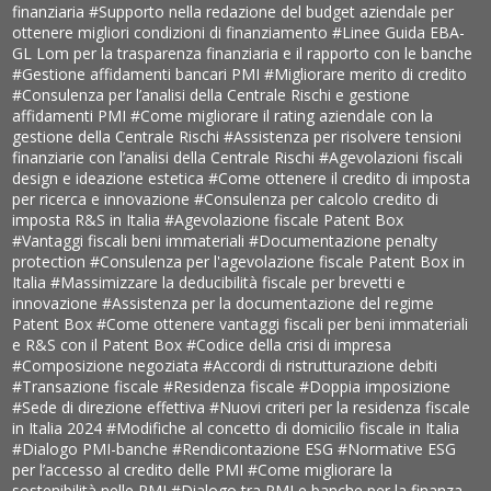
finanziaria
#Supporto nella redazione del budget aziendale per
ottenere migliori condizioni di finanziamento
#Linee Guida EBA-
GL Lom per la trasparenza finanziaria e il rapporto con le banche
#Gestione affidamenti bancari PMI
#Migliorare merito di credito
#Consulenza per l’analisi della Centrale Rischi e gestione
affidamenti PMI
#Come migliorare il rating aziendale con la
gestione della Centrale Rischi
#Assistenza per risolvere tensioni
finanziarie con l’analisi della Centrale Rischi
#Agevolazioni fiscali
design e ideazione estetica
#Come ottenere il credito di imposta
per ricerca e innovazione
#Consulenza per calcolo credito di
imposta R&S in Italia
#Agevolazione fiscale Patent Box
#Vantaggi fiscali beni immateriali
#Documentazione penalty
protection
#Consulenza per l'agevolazione fiscale Patent Box in
Italia
#Massimizzare la deducibilità fiscale per brevetti e
innovazione
#Assistenza per la documentazione del regime
Patent Box
#Come ottenere vantaggi fiscali per beni immateriali
e R&S con il Patent Box
#Codice della crisi di impresa
#Composizione negoziata
#Accordi di ristrutturazione debiti
#Transazione fiscale
#Residenza fiscale
#Doppia imposizione
#Sede di direzione effettiva
#Nuovi criteri per la residenza fiscale
in Italia 2024
#Modifiche al concetto di domicilio fiscale in Italia
#Dialogo PMI-banche
#Rendicontazione ESG
#Normative ESG
per l’accesso al credito delle PMI
#Come migliorare la
sostenibilità nelle PMI
#Dialogo tra PMI e banche per la finanza