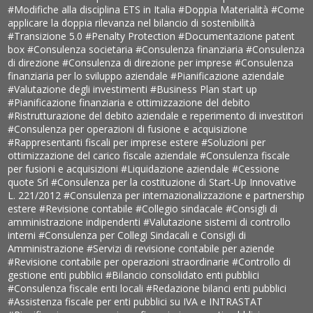
#Modifiche alla disciplina ETS in Italia
#Doppia Materialità
#Come
applicare la doppia rilevanza nel bilancio di sostenibilità
#Transizione 5.0
#Penalty Protection
#Documentazione patent
box
#Consulenza societaria
#Consulenza finanziaria
#Consulenza
di direzione
#Consulenza di direzione per imprese
#Consulenza
finanziaria per lo sviluppo aziendale
#Pianificazione aziendale
#Valutazione degli investimenti
#Business Plan start up
#Pianificazione finanziaria e ottimizzazione del debito
#Ristrutturazione del debito aziendale e reperimento di investitori
#Consulenza per operazioni di fusione e acquisizione
#Rappresentanti fiscali per imprese estere
#Soluzioni per
ottimizzazione del carico fiscale aziendale
#Consulenza fiscale
per fusioni e acquisizioni
#Liquidazione aziendale
#Cessione
quote Srl
#Consulenza per la costituzione di Start-Up Innovative
L. 221/2012
#Consulenza per internazionalizzazione e partnership
estere
#Revisione contabile
#Collegio sindacale
#Consigli di
amministrazione indipendenti
#Valutazione sistemi di controllo
interni
#Consulenza per Collegi Sindacali e Consigli di
Amministrazione
#Servizi di revisione contabile per aziende
#Revisione contabile per operazioni straordinarie
#Controllo di
gestione enti pubblici
#Bilancio consolidato enti pubblici
#Consulenza fiscale enti locali
#Redazione bilanci enti pubblici
#Assistenza fiscale per enti pubblici su IVA e INTRASTAT