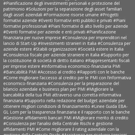
#Pianificazione degli investimenti personali e protezione del
patrimonio
#Soluzioni per la separazione degli asset familiari
dagli asset aziendali
#Formazione risorse umane
#Progetti
formativi aziende
#Eventi formativi enti pubblici e privati
#Piani
formativi professionali
#Piani formativi di alto livello per aziende
#Eventi formativi per aziende e enti privati
#Pianificazione
finanziaria per nuove imprese
#Consulenza per imprenditori nel
lancio di Start-Up
#Investimenti stranieri in Italia
#Consulenza per
aziende estere
#Stabili organizzazioni
#Società estere in Italia
#Consulenza fiscale per aziende straniere in Italia
#Supporto per
la costituzione di società di diritto italiano
#Rappresentanti fiscali
per imprese estere
#Informativa economico-finanziaria PMI
#Bancabilità PMI
#Accesso al credito
#Rapporti con le banche
#Come migliorare l’accesso al credito per le PMI con l’informativa
economico-finanziaria
#Consulenza per la preparazione del
bilancio aziendale e business plan per PMI
#Migliorare la
bancabilità della tua PMI attraverso una corretta informativa
finanziaria
#Supporto nella redazione del budget aziendale per
ottenere migliori condizioni di finanziamento
#Linee Guida EBA-
GL Lom per la trasparenza finanziaria e il rapporto con le banche
#Gestione affidamenti bancari PMI
#Migliorare merito di credito
#Consulenza per l’analisi della Centrale Rischi e gestione
affidamenti PMI
#Come migliorare il rating aziendale con la
gestione della Centrale Rischi
#Assistenza per risolvere tensioni