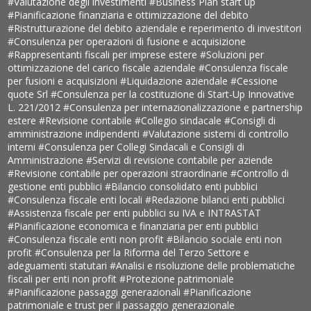
#Valutazione degli investimenti
#Business Plan start up
#Pianificazione finanziaria e ottimizzazione del debito
#Ristrutturazione del debito aziendale e reperimento di investitori
#Consulenza per operazioni di fusione e acquisizione
#Rappresentanti fiscali per imprese estere
#Soluzioni per
ottimizzazione del carico fiscale aziendale
#Consulenza fiscale
per fusioni e acquisizioni
#Liquidazione aziendale
#Cessione
quote Srl
#Consulenza per la costituzione di Start-Up Innovative
L. 221/2012
#Consulenza per internazionalizzazione e partnership
estere
#Revisione contabile
#Collegio sindacale
#Consigli di
amministrazione indipendenti
#Valutazione sistemi di controllo
interni
#Consulenza per Collegi Sindacali e Consigli di
Amministrazione
#Servizi di revisione contabile per aziende
#Revisione contabile per operazioni straordinarie
#Controllo di
gestione enti pubblici
#Bilancio consolidato enti pubblici
#Consulenza fiscale enti locali
#Redazione bilanci enti pubblici
#Assistenza fiscale per enti pubblici su IVA e INTRASTAT
#Pianificazione economica e finanziaria per enti pubblici
#Consulenza fiscale enti non profit
#Bilancio sociale enti non
profit
#Consulenza per la Riforma del Terzo Settore e
adeguamenti statutari
#Analisi e risoluzione delle problematiche
fiscali per enti non profit
#Protezione patrimoniale
#Pianificazione passaggi generazionali
#Pianificazione
patrimoniale e trust per il passaggio generazionale