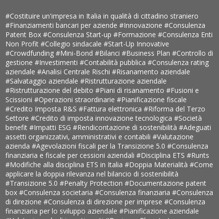
#Costituire un'impresa in Italia in qualità di cittadino straniero
#Finanziamenti bancari per aziende
#Innovazione
#Consulenza
Patent Box
#Consulenza Start-up
#Formazione
#Consulenza Enti
Non Profit
#Collegio sindacale
#Start-Up Innovative
#Crowdfunding
#Mini-Bond
#Bilanci
#Business Plan
#Controllo di
gestione
#Investimenti
#Contabilità pubblica
#Consulenza rating
aziendale
#Analisi Centrale Rischi
#Risanamento aziendale
#Salvataggio aziendale
#Ristrutturazione aziendale
#Ristrutturazione del debito
#Piani di risanamento
#Fusioni e
Scissioni
#Operazioni straordinarie
#Pianificazione fiscale
#Credito Imposta R&S
#Fattura elettronica
#Riforma del Terzo
Settore
#Credito di imposta innovazione tecnologica
#Società
benefit
#Impatti ESG
#Rendicontazione di sostenibilità
#Adeguati
assetti organizzativi, amministrativi e contabili
#Valutazione
azienda
#Agevolazioni fiscali per la Transizione 5.0
#Consulenza
finanziaria e fiscale per cessioni aziendali
#Disciplina ETS
#Runts
#Modifiche alla disciplina ETS in Italia
#Doppia Materialità
#Come
applicare la doppia rilevanza nel bilancio di sostenibilità
#Transizione 5.0
#Penalty Protection
#Documentazione patent
box
#Consulenza societaria
#Consulenza finanziaria
#Consulenza
di direzione
#Consulenza di direzione per imprese
#Consulenza
finanziaria per lo sviluppo aziendale
#Pianificazione aziendale