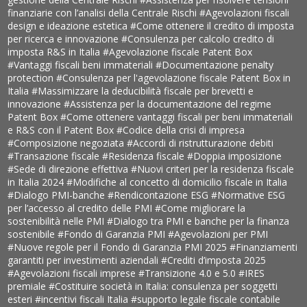
finanziarie con l’analisi della Centrale Rischi
#Agevolazioni fiscali
design e ideazione estetica
#Come ottenere il credito di imposta
per ricerca e innovazione
#Consulenza per calcolo credito di
imposta R&S in Italia
#Agevolazione fiscale Patent Box
#Vantaggi fiscali beni immateriali
#Documentazione penalty
protection
#Consulenza per l'agevolazione fiscale Patent Box in
Italia
#Massimizzare la deducibilità fiscale per brevetti e
innovazione
#Assistenza per la documentazione del regime
Patent Box
#Come ottenere vantaggi fiscali per beni immateriali
e R&S con il Patent Box
#Codice della crisi di impresa
#Composizione negoziata
#Accordi di ristrutturazione debiti
#Transazione fiscale
#Residenza fiscale
#Doppia imposizione
#Sede di direzione effettiva
#Nuovi criteri per la residenza fiscale
in Italia 2024
#Modifiche al concetto di domicilio fiscale in Italia
#Dialogo PMI-banche
#Rendicontazione ESG
#Normative ESG
per l’accesso al credito delle PMI
#Come migliorare la
sostenibilità nelle PMI
#Dialogo tra PMI e banche per la finanza
sostenibile
#Fondo di Garanzia PMI
#Agevolazioni per PMI
#Nuove regole per il Fondo di Garanzia PMI 2025
#Finanziamenti
garantiti per investimenti aziendali
#Crediti d’imposta 2025
#Agevolazioni fiscali imprese
#Transizione 4.0 e 5.0
#IRES
premiale
#Costituire società in Italia: consulenza per soggetti
esteri
#incentivi fiscali Italia
#supporto legale fiscale contabile