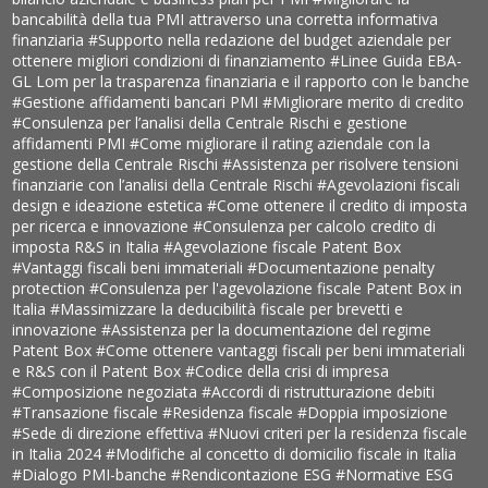
bancabilità della tua PMI attraverso una corretta informativa
finanziaria
#Supporto nella redazione del budget aziendale per
ottenere migliori condizioni di finanziamento
#Linee Guida EBA-
GL Lom per la trasparenza finanziaria e il rapporto con le banche
#Gestione affidamenti bancari PMI
#Migliorare merito di credito
#Consulenza per l’analisi della Centrale Rischi e gestione
affidamenti PMI
#Come migliorare il rating aziendale con la
gestione della Centrale Rischi
#Assistenza per risolvere tensioni
finanziarie con l’analisi della Centrale Rischi
#Agevolazioni fiscali
design e ideazione estetica
#Come ottenere il credito di imposta
per ricerca e innovazione
#Consulenza per calcolo credito di
imposta R&S in Italia
#Agevolazione fiscale Patent Box
#Vantaggi fiscali beni immateriali
#Documentazione penalty
protection
#Consulenza per l'agevolazione fiscale Patent Box in
Italia
#Massimizzare la deducibilità fiscale per brevetti e
innovazione
#Assistenza per la documentazione del regime
Patent Box
#Come ottenere vantaggi fiscali per beni immateriali
e R&S con il Patent Box
#Codice della crisi di impresa
#Composizione negoziata
#Accordi di ristrutturazione debiti
#Transazione fiscale
#Residenza fiscale
#Doppia imposizione
#Sede di direzione effettiva
#Nuovi criteri per la residenza fiscale
in Italia 2024
#Modifiche al concetto di domicilio fiscale in Italia
#Dialogo PMI-banche
#Rendicontazione ESG
#Normative ESG