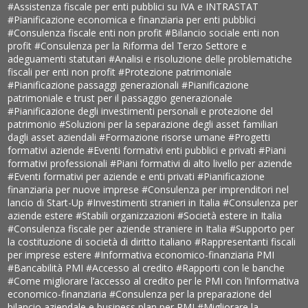
#Assistenza fiscale per enti pubblici su IVA e INTRASTAT
#Pianificazione economica e finanziaria per enti pubblici
#Consulenza fiscale enti non profit
#Bilancio sociale enti non
profit
#Consulenza per la Riforma del Terzo Settore e
adeguamenti statutari
#Analisi e risoluzione delle problematiche
fiscali per enti non profit
#Protezione patrimoniale
#Pianificazione passaggi generazionali
#Pianificazione
patrimoniale e trust per il passaggio generazionale
#Pianificazione degli investimenti personali e protezione del
patrimonio
#Soluzioni per la separazione degli asset familiari
dagli asset aziendali
#Formazione risorse umane
#Progetti
formativi aziende
#Eventi formativi enti pubblici e privati
#Piani
formativi professionali
#Piani formativi di alto livello per aziende
#Eventi formativi per aziende e enti privati
#Pianificazione
finanziaria per nuove imprese
#Consulenza per imprenditori nel
lancio di Start-Up
#Investimenti stranieri in Italia
#Consulenza per
aziende estere
#Stabili organizzazioni
#Società estere in Italia
#Consulenza fiscale per aziende straniere in Italia
#Supporto per
la costituzione di società di diritto italiano
#Rappresentanti fiscali
per imprese estere
#Informativa economico-finanziaria PMI
#Bancabilità PMI
#Accesso al credito
#Rapporti con le banche
#Come migliorare l’accesso al credito per le PMI con l’informativa
economico-finanziaria
#Consulenza per la preparazione del
bilancio aziendale e business plan per PMI
#Migliorare la