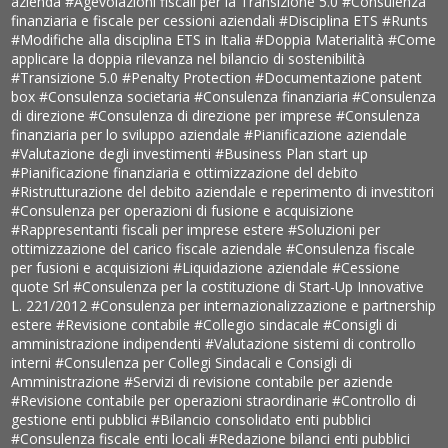
azienda
#Agevolazioni fiscali per la Transizione 5.0
#Consulenza
finanziaria e fiscale per cessioni aziendali
#Disciplina ETS
#Runts
#Modifiche alla disciplina ETS in Italia
#Doppia Materialità
#Come
applicare la doppia rilevanza nel bilancio di sostenibilità
#Transizione 5.0
#Penalty Protection
#Documentazione patent
box
#Consulenza societaria
#Consulenza finanziaria
#Consulenza
di direzione
#Consulenza di direzione per imprese
#Consulenza
finanziaria per lo sviluppo aziendale
#Pianificazione aziendale
#Valutazione degli investimenti
#Business Plan start up
#Pianificazione finanziaria e ottimizzazione del debito
#Ristrutturazione del debito aziendale e reperimento di investitori
#Consulenza per operazioni di fusione e acquisizione
#Rappresentanti fiscali per imprese estere
#Soluzioni per
ottimizzazione del carico fiscale aziendale
#Consulenza fiscale
per fusioni e acquisizioni
#Liquidazione aziendale
#Cessione
quote Srl
#Consulenza per la costituzione di Start-Up Innovative
L. 221/2012
#Consulenza per internazionalizzazione e partnership
estere
#Revisione contabile
#Collegio sindacale
#Consigli di
amministrazione indipendenti
#Valutazione sistemi di controllo
interni
#Consulenza per Collegi Sindacali e Consigli di
Amministrazione
#Servizi di revisione contabile per aziende
#Revisione contabile per operazioni straordinarie
#Controllo di
gestione enti pubblici
#Bilancio consolidato enti pubblici
#Consulenza fiscale enti locali
#Redazione bilanci enti pubblici