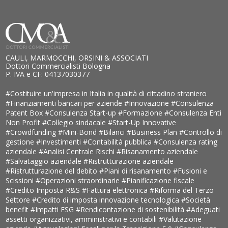
CAULI, MARMOCCHI, ORSINI & ASSOCIATI
Dottori Commercialisti Bologna
P. IVA e CF: 04137030377
#Costituire un'impresa in Italia in qualità di cittadino straniero
#Finanziamenti bancari per aziende
#Innovazione
#Consulenza
Patent Box
#Consulenza Start-up
#Formazione
#Consulenza Enti
Non Profit
#Collegio sindacale
#Start-Up Innovative
#Crowdfunding
#Mini-Bond
#Bilanci
#Business Plan
#Controllo di
gestione
#Investimenti
#Contabilità pubblica
#Consulenza rating
aziendale
#Analisi Centrale Rischi
#Risanamento aziendale
#Salvataggio aziendale
#Ristrutturazione aziendale
#Ristrutturazione del debito
#Piani di risanamento
#Fusioni e
Scissioni
#Operazioni straordinarie
#Pianificazione fiscale
#Credito Imposta R&S
#Fattura elettronica
#Riforma del Terzo
Settore
#Credito di imposta innovazione tecnologica
#Società
benefit
#Impatti ESG
#Rendicontazione di sostenibilità
#Adeguati
assetti organizzativi, amministrativi e contabili
#Valutazione