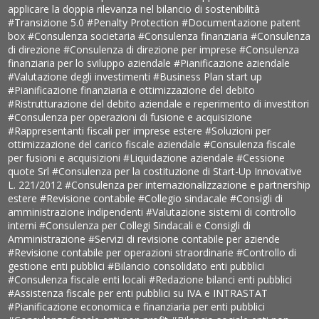
applicare la doppia rilevanza nel bilancio di sostenibilità
#Transizione 5.0
#Penalty Protection
#Documentazione patent
box
#Consulenza societaria
#Consulenza finanziaria
#Consulenza
di direzione
#Consulenza di direzione per imprese
#Consulenza
finanziaria per lo sviluppo aziendale
#Pianificazione aziendale
#Valutazione degli investimenti
#Business Plan start up
#Pianificazione finanziaria e ottimizzazione del debito
#Ristrutturazione del debito aziendale e reperimento di investitori
#Consulenza per operazioni di fusione e acquisizione
#Rappresentanti fiscali per imprese estere
#Soluzioni per
ottimizzazione del carico fiscale aziendale
#Consulenza fiscale
per fusioni e acquisizioni
#Liquidazione aziendale
#Cessione
quote Srl
#Consulenza per la costituzione di Start-Up Innovative
L. 221/2012
#Consulenza per internazionalizzazione e partnership
estere
#Revisione contabile
#Collegio sindacale
#Consigli di
amministrazione indipendenti
#Valutazione sistemi di controllo
interni
#Consulenza per Collegi Sindacali e Consigli di
Amministrazione
#Servizi di revisione contabile per aziende
#Revisione contabile per operazioni straordinarie
#Controllo di
gestione enti pubblici
#Bilancio consolidato enti pubblici
#Consulenza fiscale enti locali
#Redazione bilanci enti pubblici
#Assistenza fiscale per enti pubblici su IVA e INTRASTAT
#Pianificazione economica e finanziaria per enti pubblici