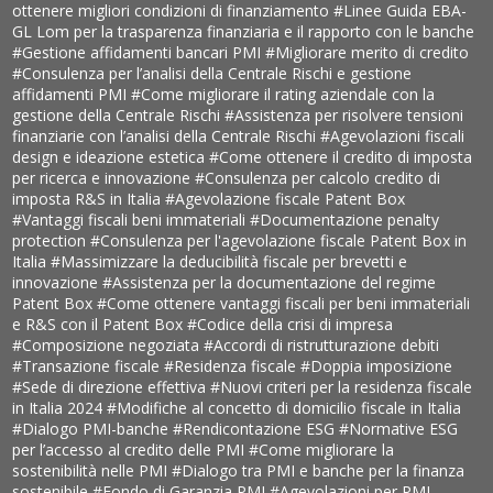
ottenere migliori condizioni di finanziamento
#Linee Guida EBA-
GL Lom per la trasparenza finanziaria e il rapporto con le banche
#Gestione affidamenti bancari PMI
#Migliorare merito di credito
#Consulenza per l’analisi della Centrale Rischi e gestione
affidamenti PMI
#Come migliorare il rating aziendale con la
gestione della Centrale Rischi
#Assistenza per risolvere tensioni
finanziarie con l’analisi della Centrale Rischi
#Agevolazioni fiscali
design e ideazione estetica
#Come ottenere il credito di imposta
per ricerca e innovazione
#Consulenza per calcolo credito di
imposta R&S in Italia
#Agevolazione fiscale Patent Box
#Vantaggi fiscali beni immateriali
#Documentazione penalty
protection
#Consulenza per l'agevolazione fiscale Patent Box in
Italia
#Massimizzare la deducibilità fiscale per brevetti e
innovazione
#Assistenza per la documentazione del regime
Patent Box
#Come ottenere vantaggi fiscali per beni immateriali
e R&S con il Patent Box
#Codice della crisi di impresa
#Composizione negoziata
#Accordi di ristrutturazione debiti
#Transazione fiscale
#Residenza fiscale
#Doppia imposizione
#Sede di direzione effettiva
#Nuovi criteri per la residenza fiscale
in Italia 2024
#Modifiche al concetto di domicilio fiscale in Italia
#Dialogo PMI-banche
#Rendicontazione ESG
#Normative ESG
per l’accesso al credito delle PMI
#Come migliorare la
sostenibilità nelle PMI
#Dialogo tra PMI e banche per la finanza
sostenibile
#Fondo di Garanzia PMI
#Agevolazioni per PMI