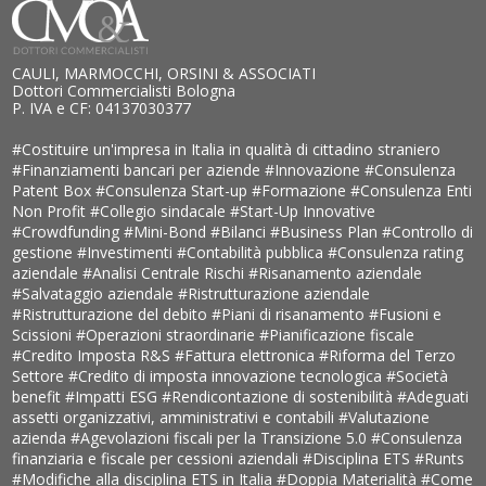
CAULI, MARMOCCHI, ORSINI & ASSOCIATI
Dottori Commercialisti Bologna
P. IVA e CF: 04137030377
#Costituire un'impresa in Italia in qualità di cittadino straniero
#Finanziamenti bancari per aziende
#Innovazione
#Consulenza
Patent Box
#Consulenza Start-up
#Formazione
#Consulenza Enti
Non Profit
#Collegio sindacale
#Start-Up Innovative
#Crowdfunding
#Mini-Bond
#Bilanci
#Business Plan
#Controllo di
gestione
#Investimenti
#Contabilità pubblica
#Consulenza rating
aziendale
#Analisi Centrale Rischi
#Risanamento aziendale
#Salvataggio aziendale
#Ristrutturazione aziendale
#Ristrutturazione del debito
#Piani di risanamento
#Fusioni e
Scissioni
#Operazioni straordinarie
#Pianificazione fiscale
#Credito Imposta R&S
#Fattura elettronica
#Riforma del Terzo
Settore
#Credito di imposta innovazione tecnologica
#Società
benefit
#Impatti ESG
#Rendicontazione di sostenibilità
#Adeguati
assetti organizzativi, amministrativi e contabili
#Valutazione
azienda
#Agevolazioni fiscali per la Transizione 5.0
#Consulenza
finanziaria e fiscale per cessioni aziendali
#Disciplina ETS
#Runts
#Modifiche alla disciplina ETS in Italia
#Doppia Materialità
#Come