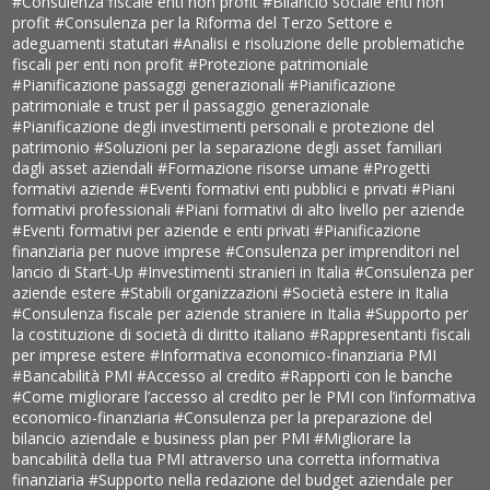
#Consulenza fiscale enti non profit
#Bilancio sociale enti non
profit
#Consulenza per la Riforma del Terzo Settore e
adeguamenti statutari
#Analisi e risoluzione delle problematiche
fiscali per enti non profit
#Protezione patrimoniale
#Pianificazione passaggi generazionali
#Pianificazione
patrimoniale e trust per il passaggio generazionale
#Pianificazione degli investimenti personali e protezione del
patrimonio
#Soluzioni per la separazione degli asset familiari
dagli asset aziendali
#Formazione risorse umane
#Progetti
formativi aziende
#Eventi formativi enti pubblici e privati
#Piani
formativi professionali
#Piani formativi di alto livello per aziende
#Eventi formativi per aziende e enti privati
#Pianificazione
finanziaria per nuove imprese
#Consulenza per imprenditori nel
lancio di Start-Up
#Investimenti stranieri in Italia
#Consulenza per
aziende estere
#Stabili organizzazioni
#Società estere in Italia
#Consulenza fiscale per aziende straniere in Italia
#Supporto per
la costituzione di società di diritto italiano
#Rappresentanti fiscali
per imprese estere
#Informativa economico-finanziaria PMI
#Bancabilità PMI
#Accesso al credito
#Rapporti con le banche
#Come migliorare l’accesso al credito per le PMI con l’informativa
economico-finanziaria
#Consulenza per la preparazione del
bilancio aziendale e business plan per PMI
#Migliorare la
bancabilità della tua PMI attraverso una corretta informativa
finanziaria
#Supporto nella redazione del budget aziendale per