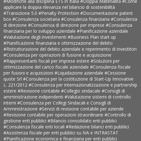
#Modifiche alla disciplina ETS in Italia
#Doppia Materialità
#Come
applicare la doppia rilevanza nel bilancio di sostenibilità
#Transizione 5.0
#Penalty Protection
#Documentazione patent
box
#Consulenza societaria
#Consulenza finanziaria
#Consulenza
di direzione
#Consulenza di direzione per imprese
#Consulenza
finanziaria per lo sviluppo aziendale
#Pianificazione aziendale
#Valutazione degli investimenti
#Business Plan start up
#Pianificazione finanziaria e ottimizzazione del debito
#Ristrutturazione del debito aziendale e reperimento di investitori
#Consulenza per operazioni di fusione e acquisizione
#Rappresentanti fiscali per imprese estere
#Soluzioni per
ottimizzazione del carico fiscale aziendale
#Consulenza fiscale
per fusioni e acquisizioni
#Liquidazione aziendale
#Cessione
quote Srl
#Consulenza per la costituzione di Start-Up Innovative
L. 221/2012
#Consulenza per internazionalizzazione e partnership
estere
#Revisione contabile
#Collegio sindacale
#Consigli di
amministrazione indipendenti
#Valutazione sistemi di controllo
interni
#Consulenza per Collegi Sindacali e Consigli di
Amministrazione
#Servizi di revisione contabile per aziende
#Revisione contabile per operazioni straordinarie
#Controllo di
gestione enti pubblici
#Bilancio consolidato enti pubblici
#Consulenza fiscale enti locali
#Redazione bilanci enti pubblici
#Assistenza fiscale per enti pubblici su IVA e INTRASTAT
#Pianificazione economica e finanziaria per enti pubblici