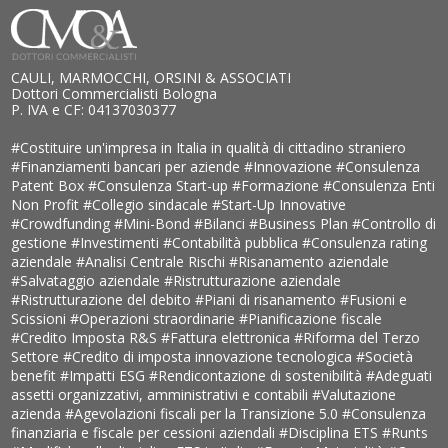
CAULI, MARMOCCHI, ORSINI & ASSOCIATI
Dottori Commercialisti Bologna
P. IVA e CF: 04137030377
#Costituire un'impresa in Italia in qualità di cittadino straniero
#Finanziamenti bancari per aziende
#Innovazione
#Consulenza
Patent Box
#Consulenza Start-up
#Formazione
#Consulenza Enti
Non Profit
#Collegio sindacale
#Start-Up Innovative
#Crowdfunding
#Mini-Bond
#Bilanci
#Business Plan
#Controllo di
gestione
#Investimenti
#Contabilità pubblica
#Consulenza rating
aziendale
#Analisi Centrale Rischi
#Risanamento aziendale
#Salvataggio aziendale
#Ristrutturazione aziendale
#Ristrutturazione del debito
#Piani di risanamento
#Fusioni e
Scissioni
#Operazioni straordinarie
#Pianificazione fiscale
#Credito Imposta R&S
#Fattura elettronica
#Riforma del Terzo
Settore
#Credito di imposta innovazione tecnologica
#Società
benefit
#Impatti ESG
#Rendicontazione di sostenibilità
#Adeguati
assetti organizzativi, amministrativi e contabili
#Valutazione
azienda
#Agevolazioni fiscali per la Transizione 5.0
#Consulenza
finanziaria e fiscale per cessioni aziendali
#Disciplina ETS
#Runts