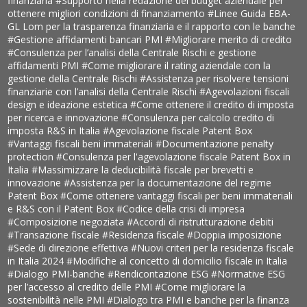
finanziaria
#Supporto nella redazione del budget aziendale per
ottenere migliori condizioni di finanziamento
#Linee Guida EBA-
GL Lom per la trasparenza finanziaria e il rapporto con le banche
#Gestione affidamenti bancari PMI
#Migliorare merito di credito
#Consulenza per l’analisi della Centrale Rischi e gestione
affidamenti PMI
#Come migliorare il rating aziendale con la
gestione della Centrale Rischi
#Assistenza per risolvere tensioni
finanziarie con l’analisi della Centrale Rischi
#Agevolazioni fiscali
design e ideazione estetica
#Come ottenere il credito di imposta
per ricerca e innovazione
#Consulenza per calcolo credito di
imposta R&S in Italia
#Agevolazione fiscale Patent Box
#Vantaggi fiscali beni immateriali
#Documentazione penalty
protection
#Consulenza per l'agevolazione fiscale Patent Box in
Italia
#Massimizzare la deducibilità fiscale per brevetti e
innovazione
#Assistenza per la documentazione del regime
Patent Box
#Come ottenere vantaggi fiscali per beni immateriali
e R&S con il Patent Box
#Codice della crisi di impresa
#Composizione negoziata
#Accordi di ristrutturazione debiti
#Transazione fiscale
#Residenza fiscale
#Doppia imposizione
#Sede di direzione effettiva
#Nuovi criteri per la residenza fiscale
in Italia 2024
#Modifiche al concetto di domicilio fiscale in Italia
#Dialogo PMI-banche
#Rendicontazione ESG
#Normative ESG
per l’accesso al credito delle PMI
#Come migliorare la
sostenibilità nelle PMI
#Dialogo tra PMI e banche per la finanza