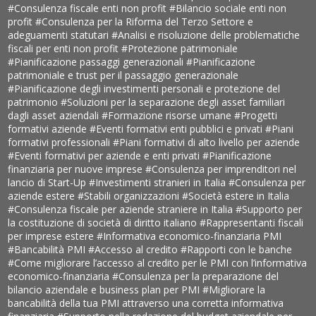
#Consulenza fiscale enti non profit
#Bilancio sociale enti non
profit
#Consulenza per la Riforma del Terzo Settore e
adeguamenti statutari
#Analisi e risoluzione delle problematiche
fiscali per enti non profit
#Protezione patrimoniale
#Pianificazione passaggi generazionali
#Pianificazione
patrimoniale e trust per il passaggio generazionale
#Pianificazione degli investimenti personali e protezione del
patrimonio
#Soluzioni per la separazione degli asset familiari
dagli asset aziendali
#Formazione risorse umane
#Progetti
formativi aziende
#Eventi formativi enti pubblici e privati
#Piani
formativi professionali
#Piani formativi di alto livello per aziende
#Eventi formativi per aziende e enti privati
#Pianificazione
finanziaria per nuove imprese
#Consulenza per imprenditori nel
lancio di Start-Up
#Investimenti stranieri in Italia
#Consulenza per
aziende estere
#Stabili organizzazioni
#Società estere in Italia
#Consulenza fiscale per aziende straniere in Italia
#Supporto per
la costituzione di società di diritto italiano
#Rappresentanti fiscali
per imprese estere
#Informativa economico-finanziaria PMI
#Bancabilità PMI
#Accesso al credito
#Rapporti con le banche
#Come migliorare l’accesso al credito per le PMI con l’informativa
economico-finanziaria
#Consulenza per la preparazione del
bilancio aziendale e business plan per PMI
#Migliorare la
bancabilità della tua PMI attraverso una corretta informativa