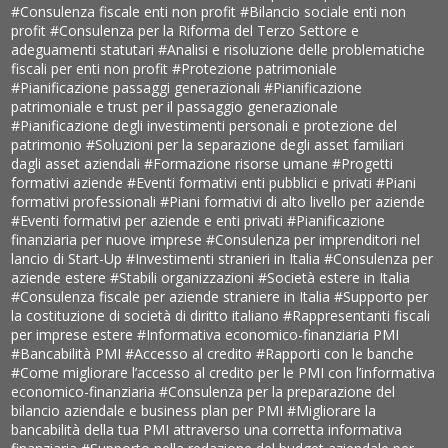
#Consulenza fiscale enti non profit
#Bilancio sociale enti non
profit
#Consulenza per la Riforma del Terzo Settore e
adeguamenti statutari
#Analisi e risoluzione delle problematiche
fiscali per enti non profit
#Protezione patrimoniale
#Pianificazione passaggi generazionali
#Pianificazione
patrimoniale e trust per il passaggio generazionale
#Pianificazione degli investimenti personali e protezione del
patrimonio
#Soluzioni per la separazione degli asset familiari
dagli asset aziendali
#Formazione risorse umane
#Progetti
formativi aziende
#Eventi formativi enti pubblici e privati
#Piani
formativi professionali
#Piani formativi di alto livello per aziende
#Eventi formativi per aziende e enti privati
#Pianificazione
finanziaria per nuove imprese
#Consulenza per imprenditori nel
lancio di Start-Up
#Investimenti stranieri in Italia
#Consulenza per
aziende estere
#Stabili organizzazioni
#Società estere in Italia
#Consulenza fiscale per aziende straniere in Italia
#Supporto per
la costituzione di società di diritto italiano
#Rappresentanti fiscali
per imprese estere
#Informativa economico-finanziaria PMI
#Bancabilità PMI
#Accesso al credito
#Rapporti con le banche
#Come migliorare l’accesso al credito per le PMI con l’informativa
economico-finanziaria
#Consulenza per la preparazione del
bilancio aziendale e business plan per PMI
#Migliorare la
bancabilità della tua PMI attraverso una corretta informativa