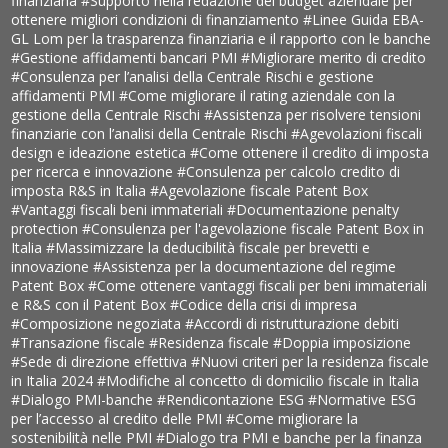
finanziaria
#Supporto nella redazione del budget aziendale per
ottenere migliori condizioni di finanziamento
#Linee Guida EBA-
GL Lom per la trasparenza finanziaria e il rapporto con le banche
#Gestione affidamenti bancari PMI
#Migliorare merito di credito
#Consulenza per l’analisi della Centrale Rischi e gestione
affidamenti PMI
#Come migliorare il rating aziendale con la
gestione della Centrale Rischi
#Assistenza per risolvere tensioni
finanziarie con l’analisi della Centrale Rischi
#Agevolazioni fiscali
design e ideazione estetica
#Come ottenere il credito di imposta
per ricerca e innovazione
#Consulenza per calcolo credito di
imposta R&S in Italia
#Agevolazione fiscale Patent Box
#Vantaggi fiscali beni immateriali
#Documentazione penalty
protection
#Consulenza per l'agevolazione fiscale Patent Box in
Italia
#Massimizzare la deducibilità fiscale per brevetti e
innovazione
#Assistenza per la documentazione del regime
Patent Box
#Come ottenere vantaggi fiscali per beni immateriali
e R&S con il Patent Box
#Codice della crisi di impresa
#Composizione negoziata
#Accordi di ristrutturazione debiti
#Transazione fiscale
#Residenza fiscale
#Doppia imposizione
#Sede di direzione effettiva
#Nuovi criteri per la residenza fiscale
in Italia 2024
#Modifiche al concetto di domicilio fiscale in Italia
#Dialogo PMI-banche
#Rendicontazione ESG
#Normative ESG
per l’accesso al credito delle PMI
#Come migliorare la
sostenibilità nelle PMI
#Dialogo tra PMI e banche per la finanza