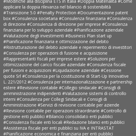
#Modifiche alla disciplina ETS in Italia
#Doppia Materialità
#Come
applicare la doppia rilevanza nel bilancio di sostenibilità
#Transizione 5.0
#Penalty Protection
#Documentazione patent
box
#Consulenza societaria
#Consulenza finanziaria
#Consulenza
di direzione
#Consulenza di direzione per imprese
#Consulenza
finanziaria per lo sviluppo aziendale
#Pianificazione aziendale
#Valutazione degli investimenti
#Business Plan start up
#Pianificazione finanziaria e ottimizzazione del debito
#Ristrutturazione del debito aziendale e reperimento di investitori
#Consulenza per operazioni di fusione e acquisizione
#Rappresentanti fiscali per imprese estere
#Soluzioni per
ottimizzazione del carico fiscale aziendale
#Consulenza fiscale
per fusioni e acquisizioni
#Liquidazione aziendale
#Cessione
quote Srl
#Consulenza per la costituzione di Start-Up Innovative
L. 221/2012
#Consulenza per internazionalizzazione e partnership
estere
#Revisione contabile
#Collegio sindacale
#Consigli di
amministrazione indipendenti
#Valutazione sistemi di controllo
interni
#Consulenza per Collegi Sindacali e Consigli di
Amministrazione
#Servizi di revisione contabile per aziende
#Revisione contabile per operazioni straordinarie
#Controllo di
gestione enti pubblici
#Bilancio consolidato enti pubblici
#Consulenza fiscale enti locali
#Redazione bilanci enti pubblici
#Assistenza fiscale per enti pubblici su IVA e INTRASTAT
#Pianificazione economica e finanziaria per enti pubblici