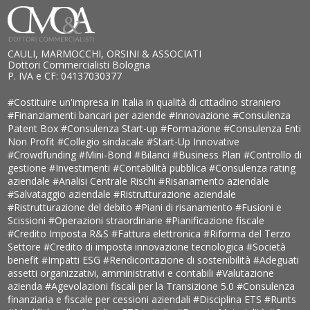
CAULI, MARMOCCHI, ORSINI & ASSOCIATI
Dottori Commercialisti Bologna
P. IVA e CF: 04137030377
#Costituire un'impresa in Italia in qualità di cittadino straniero
#Finanziamenti bancari per aziende
#Innovazione
#Consulenza
Patent Box
#Consulenza Start-up
#Formazione
#Consulenza Enti
Non Profit
#Collegio sindacale
#Start-Up Innovative
#Crowdfunding
#Mini-Bond
#Bilanci
#Business Plan
#Controllo di
gestione
#Investimenti
#Contabilità pubblica
#Consulenza rating
aziendale
#Analisi Centrale Rischi
#Risanamento aziendale
#Salvataggio aziendale
#Ristrutturazione aziendale
#Ristrutturazione del debito
#Piani di risanamento
#Fusioni e
Scissioni
#Operazioni straordinarie
#Pianificazione fiscale
#Credito Imposta R&S
#Fattura elettronica
#Riforma del Terzo
Settore
#Credito di imposta innovazione tecnologica
#Società
benefit
#Impatti ESG
#Rendicontazione di sostenibilità
#Adeguati
assetti organizzativi, amministrativi e contabili
#Valutazione
azienda
#Agevolazioni fiscali per la Transizione 5.0
#Consulenza
finanziaria e fiscale per cessioni aziendali
#Disciplina ETS
#Runts