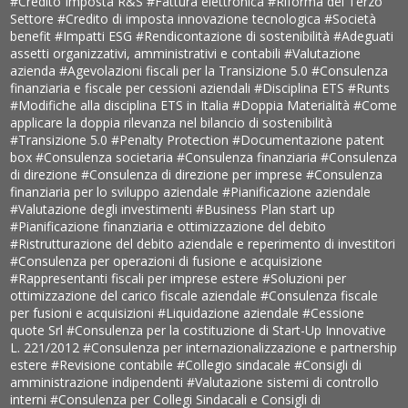
#Credito Imposta R&S
#Fattura elettronica
#Riforma del Terzo
Settore
#Credito di imposta innovazione tecnologica
#Società
benefit
#Impatti ESG
#Rendicontazione di sostenibilità
#Adeguati
assetti organizzativi, amministrativi e contabili
#Valutazione
azienda
#Agevolazioni fiscali per la Transizione 5.0
#Consulenza
finanziaria e fiscale per cessioni aziendali
#Disciplina ETS
#Runts
#Modifiche alla disciplina ETS in Italia
#Doppia Materialità
#Come
applicare la doppia rilevanza nel bilancio di sostenibilità
#Transizione 5.0
#Penalty Protection
#Documentazione patent
box
#Consulenza societaria
#Consulenza finanziaria
#Consulenza
di direzione
#Consulenza di direzione per imprese
#Consulenza
finanziaria per lo sviluppo aziendale
#Pianificazione aziendale
#Valutazione degli investimenti
#Business Plan start up
#Pianificazione finanziaria e ottimizzazione del debito
#Ristrutturazione del debito aziendale e reperimento di investitori
#Consulenza per operazioni di fusione e acquisizione
#Rappresentanti fiscali per imprese estere
#Soluzioni per
ottimizzazione del carico fiscale aziendale
#Consulenza fiscale
per fusioni e acquisizioni
#Liquidazione aziendale
#Cessione
quote Srl
#Consulenza per la costituzione di Start-Up Innovative
L. 221/2012
#Consulenza per internazionalizzazione e partnership
estere
#Revisione contabile
#Collegio sindacale
#Consigli di
amministrazione indipendenti
#Valutazione sistemi di controllo
interni
#Consulenza per Collegi Sindacali e Consigli di