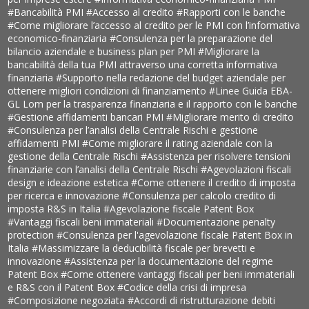
#Bancabilità PMI
#Accesso al credito
#Rapporti con le banche
#Come migliorare l’accesso al credito per le PMI con l’informativa
economico-finanziaria
#Consulenza per la preparazione del
bilancio aziendale e business plan per PMI
#Migliorare la
bancabilità della tua PMI attraverso una corretta informativa
finanziaria
#Supporto nella redazione del budget aziendale per
ottenere migliori condizioni di finanziamento
#Linee Guida EBA-
GL Lom per la trasparenza finanziaria e il rapporto con le banche
#Gestione affidamenti bancari PMI
#Migliorare merito di credito
#Consulenza per l’analisi della Centrale Rischi e gestione
affidamenti PMI
#Come migliorare il rating aziendale con la
gestione della Centrale Rischi
#Assistenza per risolvere tensioni
finanziarie con l’analisi della Centrale Rischi
#Agevolazioni fiscali
design e ideazione estetica
#Come ottenere il credito di imposta
per ricerca e innovazione
#Consulenza per calcolo credito di
imposta R&S in Italia
#Agevolazione fiscale Patent Box
#Vantaggi fiscali beni immateriali
#Documentazione penalty
protection
#Consulenza per l'agevolazione fiscale Patent Box in
Italia
#Massimizzare la deducibilità fiscale per brevetti e
innovazione
#Assistenza per la documentazione del regime
Patent Box
#Come ottenere vantaggi fiscali per beni immateriali
e R&S con il Patent Box
#Codice della crisi di impresa
#Composizione negoziata
#Accordi di ristrutturazione debiti