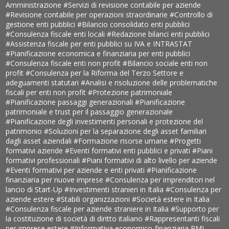
Amministrazione
#Servizi di revisione contabile per aziende
#Revisione contabile per operazioni straordinarie
#Controllo di
gestione enti pubblici
#Bilancio consolidato enti pubblici
#Consulenza fiscale enti locali
#Redazione bilanci enti pubblici
#Assistenza fiscale per enti pubblici su IVA e INTRASTAT
#Pianificazione economica e finanziaria per enti pubblici
#Consulenza fiscale enti non profit
#Bilancio sociale enti non
profit
#Consulenza per la Riforma del Terzo Settore e
adeguamenti statutari
#Analisi e risoluzione delle problematiche
fiscali per enti non profit
#Protezione patrimoniale
#Pianificazione passaggi generazionali
#Pianificazione
patrimoniale e trust per il passaggio generazionale
#Pianificazione degli investimenti personali e protezione del
patrimonio
#Soluzioni per la separazione degli asset familiari
dagli asset aziendali
#Formazione risorse umane
#Progetti
formativi aziende
#Eventi formativi enti pubblici e privati
#Piani
formativi professionali
#Piani formativi di alto livello per aziende
#Eventi formativi per aziende e enti privati
#Pianificazione
finanziaria per nuove imprese
#Consulenza per imprenditori nel
lancio di Start-Up
#Investimenti stranieri in Italia
#Consulenza per
aziende estere
#Stabili organizzazioni
#Società estere in Italia
#Consulenza fiscale per aziende straniere in Italia
#Supporto per
la costituzione di società di diritto italiano
#Rappresentanti fiscali
per imprese estere
#Informativa economico-finanziaria PMI